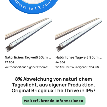
Natürliches Tagweiß 50cm "Thrive"
|
FL-2835W120ALU50
Natürliches Tagweiß 90cm "Thrive"
27.80€
44.80€
Weltneuheit aus eigener Produktion nur bei uns!!!Revolutionäre LED-Technologie: Die erste natürliche Tageslicht-LED für eine gesunde und lebendige Umgebung in wasserdichter Ausführung. Stellen Sie sich vor, Sie könnten die Vorteile des natürlichen Tageslichts in Ihrem Zuhause, Aquarium oder Terrarium genießen. Unsere WellerLED-Lichtleisten machen dies möglich, mit einer Abweichung von nur 8% vom natürlichen Tageslicht. Unsere LED-Lichtleisten bieten: Natürliches Tageslicht mit nur 8% Abweichung Universelle Einsetzbarkeit in Aquaristik, Terraristik und Heimbeleuchtung Optimale Lichtqualität für Pflanzen, Tiere und Menschen IP67-Zertifizierung für höchste Sicherheit und Schutz 24-Volt-Betrieb für höchste Energieeffizienz Aluminium-Kühlprofil für optimale Wärmeableitung 2-Meter-Anschlusskabel mit Niedervoltstecker für einfache Installationbestes Binning. "Best Binning" bedeutet, dass jede LED sortiert wird und nur die besten verbaut werden."Best Binning" ist ein Indikator für Top-Qualität, da es eine präzise und kostspielige Selektion erfordert.Lieferumfang: Lichtleiste 2 drehbare Halterungsclips2m Anschlusskabel mit DC-Stecker 5,5*2,1mm und passendem Stecker mit losen Kabelenden zum Anschluss an TC Controller.Sichern Sie sich jetzt die Zukunft der Beleuchtungstechnologie und bestellen Sie unsere WellerLED-Lichtleisten! Wir freuen uns darauf, Ihnen die Vorteile unserer WellerLED-Lichtleisten zu bieten. Erleben Sie die positive Wirkung auf Ihre Pflanzen, Tiere und Ihre eigene Gesundheit und Ihr Wohlbefinden. Weiterführende Informationen Downloads: Deutsche Bedienungsanleitung zum Download Datenblatt zum Download Hersteller:WellerLED Licht für Pflanzen und Tiere Zum Stegacker 2 87541 Bad Hindelang Tel.: 08324-2530 Email: info@wellerled.com Sicherheitshinweise: Auf ausreichende Belüftung achten: Die Lichtleisten sind passiv gekühlt und ein Hitzestau verkürzt die Lebenszeit. Es dürfen nur Netzteile mit LED-Sicherheitszulassung angeschlossen werden. Auf die richtige Spannungsversorgung ist zu achten. Kein Betrieb in geschlossenen Meerwasser-Aquarien-Abdeckungen, da selbst das Schwitzwasser an den LED-Alu-Profilen zur Korrosion führt.
Weltneuheit aus eigener Produktion nur bei uns!!!Revolutionäre LED-Technologie: Die erste natürliche Tageslicht-LED für eine gesunde und lebendige Umgebung in wasserdichter Ausführung. Stellen Sie sich vor, Sie könnten die Vorteile des natürlichen Tageslichts in Ihrem Zuhause, Aquarium oder Terrarium genießen. Unsere WellerLED-Lichtleisten machen dies möglich, mit einer Abweichung von nur 8% vom natürlichen Tageslicht. Unsere LED-Lichtleisten bieten: Natürliches Tageslicht mit nur 8% Abweichung Universelle Einsetzbarkeit in Aquaristik, Terraristik und Heimbeleuchtung Optimale Lichtqualität für Pflanzen, Tiere und Menschen IP67-Zertifizierung für höchste Sicherheit und Schutz 24-Volt-Betrieb für höchste Energieeffizienz Aluminium-Kühlprofil für optimale Wärmeableitung 2-Meter-Anschlusskabel mit Niedervoltstecker für einfache Installationbestes Binning. "Best Binning" bedeutet, dass jede LED sortiert wird und nur die besten verbaut werden."Best Binning" ist ein Indikator für Top-Qualität, da es eine präzise und kostspielige Selektion erfordert.Lieferumfang: Lichtleiste 2 drehbare Halterungsclips 2m Anschlusskabel mit DC-Stecker 5,5*2,1mm und passendem Stecker mit losen Kabelenden zum Anschluss an TC Controller. Sichern Sie sich jetzt die Zukunft der Beleuchtungstechnologie und bestellen Sie unsere WellerLED-Lichtleisten! Wir freuen uns darauf, Ihnen die Vorteile unserer WellerLED-Lichtleisten zu bieten. Erleben Sie die positive Wirkung auf Ihre Pflanzen, Tiere und Ihre eigene Gesundheit und Ihr Wohlbefinden. Weiterführende Informationen Downloads: Deutsche Bedienungsanleitung zum Download Datenblatt zum Download Hersteller:WellerLED Licht für Pflanzen und Tiere Zum Stegacker 2 87541 Bad Hindelang Tel.: 08324-2530 Email: info@wellerled.com Sicherheitshinweise: Auf ausreichende Belüftung achten: Die Lichtleisten sind passiv gekühlt und ein Hitzestau verkürzt die Lebenszeit. Es dürfen nur Netzteile mit LED-Sicherheitszulassung angeschlossen werden. Auf die richtige Spannungsversorgung ist zu achten. Kein Betrieb in geschlossenen Meerwasser-Aquarien-Abdeckungen, da selbst das Schwitzwasser an den LED-Alu-Profilen zur Korrosion führt.
8% Abweichung von natürlichem
Tageslicht, aus eigener Produktion.
Original Bridgelux The Thrive in IP67
Weiterführende Informationen