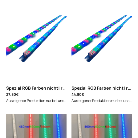
Spezial RGB Farben nicht! regelbar 50cm
|
FL-5630R24G24B24A
Spezial RGB Farben nicht! regelbar 90cm
27.80€
44.80€
Aus eigener Produktion nur bei uns!!!Spezial RGB mit Pflanzenwachstumsfarben in wasserdichter Ausführung.Unsere LED-Lichtleisten bieten: Spezial Pflanzenwachtumsfarben in 460,530,660nm IP67-Zertifizierung für höchste Sicherheit und Schutz 24-Volt-Betrieb für höchste Energieeffizienz Aluminium-Kühlprofil für optimale Wärmeableitung 2-Meter-Anschlusskabel mit wasserdichtem Stecker und passendem Gegenstück mit offenen Kabelenden.bestes Binning. "Best Binning" bedeutet, dass jede LED sortiert wird und nur die besten verbaut werden."Best Binning" ist ein Indikator für Top-Qualität, da es eine präzise und kostspielige Selektion erfordert.Weißblaues Licht, Pflanzenwachstumsfarben, farbverstärkend für Pflanzen und Tiere.Möglichst nah zur Frontscheibe montieren und nach hinten drehen, dann kommen die metallischen Farben der Fische wie bei Sonneneinstrahlung. Lieferumfang: Lichtleiste mit 2m Anschlusskabel und passendem Stecker und offenen Kabelenden. 2 drehbare HalterungsclipsNiedervolt Schraubstecker 2,1x5,5mm Sichern Sie sich jetzt die Zukunft der Beleuchtungstechnologie und bestellen Sie unsere WellerLED-Lichtleisten! Wir freuen uns darauf, Ihnen die Vorteile unserer WellerLED-Lichtleisten zu bieten. Erleben Sie die positive Wirkung auf Ihre Pflanzen.Downloads: Deutsche Bedienungsanleitung zum Download Datenblatt zum Download Hersteller:WellerLED Licht für Pflanzen und Tiere Zum Stegacker 2 87541 Bad Hindelang Tel.: 08324-2530 Email: info@wellerled.com Sicherheitshinweise: Auf ausreichende Belüftung achten: Die Lichtleisten sind passiv gekühlt und ein Hitzestau verkürzt die Lebenszeit. Es dürfen nur Netzteile mit LED-Sicherheitszulassung angeschlossen werden. Auf die richtige Spannungsversorgung ist zu achten. Kein Betrieb in geschlossenen Meerwasser-Aquarien-Abdeckungen, da selbst das Schwitzwasser an den LED-Alu-Profilen zur Korrosion führt.
Aus eigener Produktion nur bei uns!!!Spezial RGB mit Pflanzenwachstumsfarben in wasserdichter Ausführung. Unsere LED-Lichtleisten bieten: Spezial Pflanzenwachtumsfarben in 460,530,660nm IP67-Zertifizierung für höchste Sicherheit und Schutz 24-Volt-Betrieb für höchste Energieeffizienz Aluminium-Kühlprofil für optimale Wärmeableitung 2-Meter-Anschlusskabel mit wasserdichtem Stecker und passendem Gegenstück mit offenen Kabelenden.bestes Binning. "Best Binning" bedeutet, dass jede LED sortiert wird und nur die besten verbaut werden."Best Binning" ist ein Indikator für Top-Qualität, da es eine präzise und kostspielige Selektion erfordert.Weißblaues Licht, Pflanzenwachstumsfarben, farbverstärkend für Pflanzen und Tiere.Möglichst nah zur Frontscheibe montieren und nach hinten drehen, dann kommen die metallischen Farben der Fische wie bei Sonneneinstrahlung.Lieferumfang: Lichtleiste mit 2m Anschlusskabel und passendem Stecker und offenen Kabelenden. 2 drehbare HalterungsclipsNiedervolt Schraubstecker 2,1x5,5mm Sichern Sie sich jetzt die Zukunft der Beleuchtungstechnologie und bestellen Sie unsere WellerLED-Lichtleisten! Wir freuen uns darauf, Ihnen die Vorteile unserer WellerLED-Lichtleisten zu bieten. Erleben Sie die positive Wirkung auf Ihre Pflanzen.Downloads: Deutsche Bedienungsanleitung zum Download Datenblatt zum Download Hersteller:WellerLED Licht für Pflanzen und Tiere Zum Stegacker 2 87541 Bad Hindelang Tel.: 08324-2530 Email: info@wellerled.com Sicherheitshinweise: Auf ausreichende Belüftung achten: Die Lichtleisten sind passiv gekühlt und ein Hitzestau verkürzt die Lebenszeit. Es dürfen nur Netzteile mit LED-Sicherheitszulassung angeschlossen werden. Auf die richtige Spannungsversorgung ist zu achten. Kein Betrieb in geschlossenen Meerwasser-Aquarien-Abdeckungen, da selbst das Schwitzwasser an den LED-Alu-Profilen zur Korrosion führt.