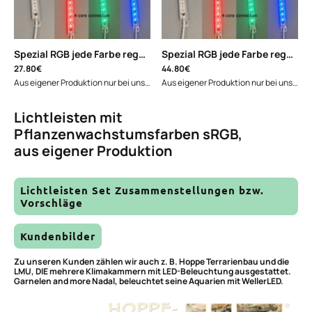
Spezial RGB jede Farbe regelbar 50cm
|
FL-5050RGB60ALU50
Spezial RGB jede Farbe regelbar 90cm
27.80€
44.80€
Aus eigener Produktion nur bei uns!!!Spezial RGB mit Pflanzenwachstumsfarben in wasserdichter Ausführung. Unsere LED-Lichtleisten bieten: Spezial Pflanzenwachtumsfarben in 460,530,660nm IP67-Zertifizierung für höchste Sicherheit und Schutz 24-Volt-Betrieb für höchste Energieeffizienz Aluminium-Kühlprofil für optimale Wärmeableitung 2-Meter-Anschlusskabel mit wasserdichtem Stecker und passendem Gegenstück mit offenen Kabelenden.bestes Binning. "Best Binning" bedeutet, dass jede LED sortiert wird und nur die besten verbaut werden."Best Binning" ist ein Indikator für Top-Qualität, da es eine präzise und kostspielige Selektion erfordert.Pflanzenwachstumsfarben, farbverstärkend für Pflanzen und Tiere.Möglichst nah zur Frontscheibe montieren und nach hinten drehen, dann kommen die metallischen Farben der Fische wie bei Sonneneinstrahlung.Mit Controller z.B. TC können Sonnenauf-, -untergänge, Mondlicht realisiert werden.Lieferumfang: Lichtleiste mit 2m Anschlusskabel und passendem Stecker. 2 drehbare Halterungsclips Sichern Sie sich jetzt die Zukunft der Beleuchtungstechnologie und bestellen Sie unsere WellerLED-Lichtleisten! Wir freuen uns darauf, Ihnen die Vorteile unserer WellerLED-Lichtleisten zu bieten. Erleben Sie die positive Wirkung auf Ihre Pflanzen.Downloads: Deutsche Bedienungsanleitung zum Download Datenblatt zum Download Hersteller:WellerLED Licht für Pflanzen und Tiere Zum Stegacker 2 87541 Bad Hindelang Tel.: 08324-2530 Email: info@wellerled.com Sicherheitshinweise: Auf ausreichende Belüftung achten: Die Lichtleisten sind passiv gekühlt und ein Hitzestau verkürzt die Lebenszeit. Es dürfen nur Netzteile mit LED-Sicherheitszulassung angeschlossen werden. Auf die richtige Spannungsversorgung ist zu achten. Kein Betrieb in geschlossenen Meerwasser-Aquarien-Abdeckungen, da selbst das Schwitzwasser an den LED-Alu-Profilen zur Korrosion führt.
Aus eigener Produktion nur bei uns!!!Spezial RGB mit Pflanzenwachstumsfarben in wasserdichter Ausführung. Unsere LED-Lichtleisten bieten: Spezial Pflanzenwachtumsfarben in 460,530,660nm IP67-Zertifizierung für höchste Sicherheit und Schutz 24-Volt-Betrieb für höchste Energieeffizienz Aluminium-Kühlprofil für optimale Wärmeableitung 2-Meter-Anschlusskabel mit wasserdichtem Stecker und passendem Gegenstück mit offenen Kabelenden.bestes Binning. "Best Binning" bedeutet, dass jede LED sortiert wird und nur die besten verbaut werden."Best Binning" ist ein Indikator für Top-Qualität, da es eine präzise und kostspielige Selektion erfordert.Pflanzenwachstumsfarben, farbverstärkend für Pflanzen und Tiere.Möglichst nah zur Frontscheibe montieren und nach hinten drehen, dann kommen die metallischen Farben der Fische wie bei Sonneneinstrahlung.Mit Controller z.B. TC können Sonnenauf-, -untergänge, Mondlicht realisiert werden.Lieferumfang: Lichtleiste mit 2m Anschlusskabel und passendem Stecker. 2 drehbare Halterungsclips Sichern Sie sich jetzt die Zukunft der Beleuchtungstechnologie und bestellen Sie unsere WellerLED-Lichtleisten! Wir freuen uns darauf, Ihnen die Vorteile unserer WellerLED-Lichtleisten zu bieten. Erleben Sie die positive Wirkung auf Ihre Pflanzen.Downloads: Deutsche Bedienungsanleitung zum Download Datenblatt zum Download Hersteller:WellerLED Licht für Pflanzen und Tiere Zum Stegacker 2 87541 Bad Hindelang Tel.: 08324-2530 Email: info@wellerled.com Sicherheitshinweise: Auf ausreichende Belüftung achten: Die Lichtleisten sind passiv gekühlt und ein Hitzestau verkürzt die Lebenszeit. Es dürfen nur Netzteile mit LED-Sicherheitszulassung angeschlossen werden. Auf die richtige Spannungsversorgung ist zu achten. Kein Betrieb in geschlossenen Meerwasser-Aquarien-Abdeckungen, da selbst das Schwitzwasser an den LED-Alu-Profilen zur Korrosion führt.
Lichtleisten mit
Pflanzenwachstumsfarben sRGB,
aus eigener Produktion
Lichtleisten Set Zusammenstellungen bzw.
Vorschläge
Kundenbilder
Zu unseren Kunden zählen wir auch z. B. Hoppe Terrarienbau und die
LMU, DIE mehrere Klimakammern mit LED-Beleuchtung ausgestattet.
Garnelen and more Nadal, beleuchtet seine Aquarien mit WellerLED.